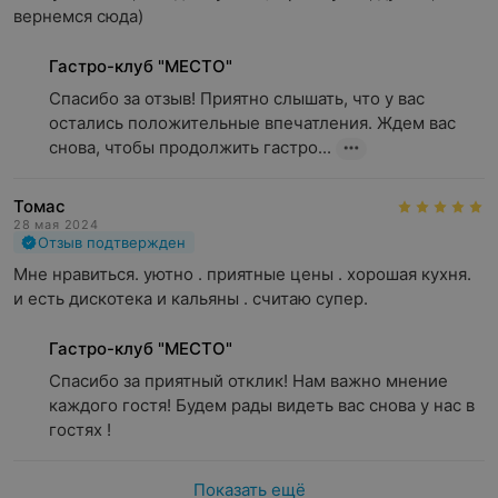
вернемся сюда)
Важные дополнения
Гастро-клуб "МЕСТО"
В гастро-клубе «Место» действуют фейс-контроль и
Спасибо за отзыв! Приятно слышать, что у вас 
дресс-код. Фейс-контроль включает в себя проверку
остались положительные впечатления. Ждем вас 
документов для подтверждения возраста посетителей,
снова, чтобы продолжить гастро...
а также контроль за поведением и общим видом
гостей. Принятый в заведении дресс-код
подразумевает комфортный и повседневный стиль
Томас
одежды гостей, особенно приветствуется одежда
28 мая 2024
Отзыв подтвержден
вечернего формата. Гости в спортивной одежде и
Мне нравиться. уютно . приятные цены . хорошая кухня. 
обуви в гастро-клуб не допускаются.
и есть дискотека и кальяны . считаю супер.
Вход в заведение по пятницам и субботам после 22:00
платный.
Гастро-клуб "МЕСТО"
Спасибо за приятный отклик! Нам важно мнение 
каждого гостя! Будем рады видеть вас снова у нас в 
гостях !
Показать ещё