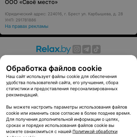
ООО «Своё место»
Юридический адрес: 224016, г. Брест ул. Карбышева, д. 28
УНП: 291781886
На правах рекламы
О проекте
Новости проекта
Размещение рекламы
Обработка файлов cookie
Вакансии
Публичный договор
Способы оплаты
Публичный договор по использованию сервиса
Наш сайт использует файлы cookie для обеспечения
«Афиша»
удобства пользователей сайта, его улучшения, сбора
статистики и предоставления персонализированных
Пользовательское соглашение
рекомендаций.
Написать в поддержку
Вы можете настроить параметры использования файлов
Связаться по вопросам сотрудничества
cookie или изменить свое согласие в более позднее время.
Написать руководителю relax.by
Для получения дополнительной информации о целях,
Персональные настройки cookie
сроках и порядке использования файлов cookie вы
можете ознакомиться с нашей
Политикой обработки
Обработка персональных данных