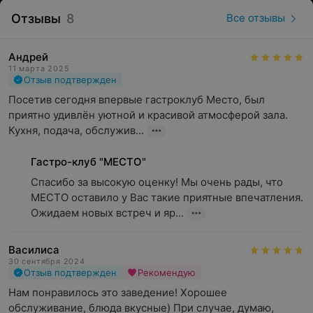
предусматривает не только вкусную еду и напитки, но и
Отзывы
8
Все отзывы
зажигательную шоу-программу. Так, в основном зале с
понедельника по среду с 21:00 до 03:00 играют
диджейские сеты, а с четверга по воскресенье с 21:00
Андрей
до 23:00 звучит живой вокал от профессиональных
11 марта 2025
Отзыв подтвержден
вокалистов, после чего на танцпол приглашает
Посетив сегодня впервые гастроклуб Место, был 
диджей.
приятно удивлён уютной и красивой атмосферой зала. 
Кроме того, в заведении регулярно проводят
Кухня, подача, обслужив...
тематические вечера и музыкальные выступления по
выходным дням.
Гастро-клуб "МЕСТО"
Банкетное обслуживание
Спасибо за высокую оценку! Мы очень рады, что 
МЕСТО оставило у Вас такие приятные впечатления. 
Гастро-клуб банкетный зал «Место» в Бресте
Ожидаем новых встреч и яр...
предлагает проведение праздничных мероприятий,
банкетов или фуршетов в основном зале, который
вмещает до 100 гостей. В заведении есть также
Василиса
отдельный банкетный зал на 55 приглашенных со
30 сентября 2024
Отзыв подтвержден
Рекомендую
свободной расстановкой столов. Заказчик может
Нам понравилось это заведение! Хорошее 
приглашать собственных ведущих и устраивать шоу-
обслуживание, блюда вкусные) При случае, думаю, 
программу по своему вкусу.