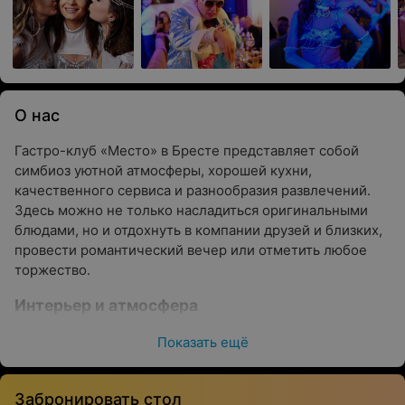
О нас
Гастро-клуб «Место» в Бресте представляет собой
симбиоз уютной атмосферы, хорошей кухни,
качественного сервиса и разнообразия развлечений.
Здесь можно не только насладиться оригинальными
блюдами, но и отдохнуть в компании друзей и близких,
провести романтический вечер или отметить любое
торжество.
Интерьер и атмосфера
В ресторане «Место» царит расслабляющая атмосфера,
Показать ещё
позволяющая тем, кто пришел один, получить
удовольствие от еды и окружающей обстановки, тем,
Забронировать стол
кто пришел вдвоем, — насладиться приятным