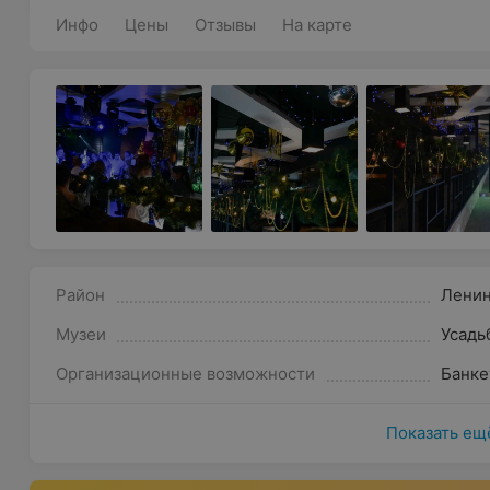
Инфо
Цены
Отзывы
На карте
Район
Лени
Музеи
Усадь
Организационные возможности
Банке
Показать ещ