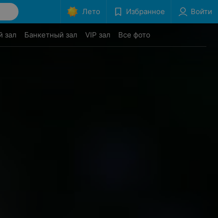
Лето
Избранное
Войти
й зал
Банкетный зал
VIP зал
Все фото