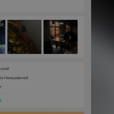
нский
ба Немцевичей
т
ё