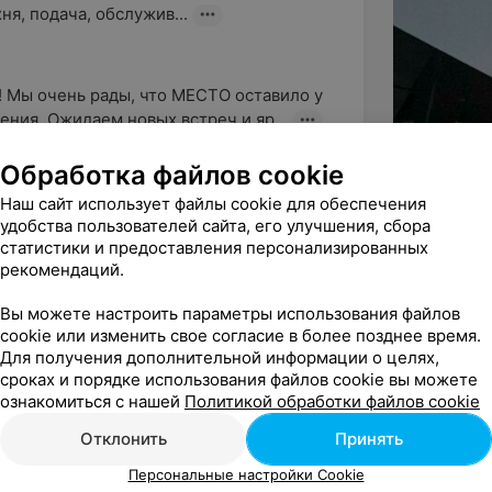
ня, подача, обслужив...
 Мы очень рады, что МЕСТО оставило у 
ения. Ожидаем новых встреч и яр...
Обработка файлов cookie
ндую
Наш сайт использует файлы cookie для обеспечения
удобства пользователей сайта, его улучшения, сбора
! Хорошее обслуживание, блюда вкусные) 
статистики и предоставления персонализированных
юда)
рекомендаций.
Вы можете настроить параметры использования файлов
cookie или изменить свое согласие в более позднее время.
лышать, что у вас остались 
Для получения дополнительной информации о целях,
. Ждем вас снова, чтобы продолжить 
сроках и порядке использования файлов cookie вы можете
ознакомиться с нашей
Политикой обработки файлов cookie
Отклонить
Принять
Персональные настройки Cookie