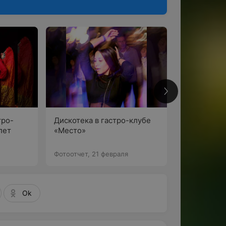
8
тро-
Дискотека в гастро-клубе
лет
«Место»
По
я
Фотоотчет, 21 февраля
Ok