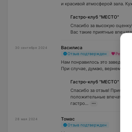
и красивой атмосферой зала. Кух
Гастро-клуб "МЕСТО"
Спасибо за высокую оценку!
Вас такие приятные впечатл
Василиса
30 сентября 2024
Отзыв подтвержден
Рекоме
Нам понравилось это заведение
При случае, думаю, вернемся с
Гастро-клуб "МЕСТО"
Спасибо за отзыв! Приятно с
положительные впечатления
гастро...
Томас
28 мая 2024
Отзыв подтвержден