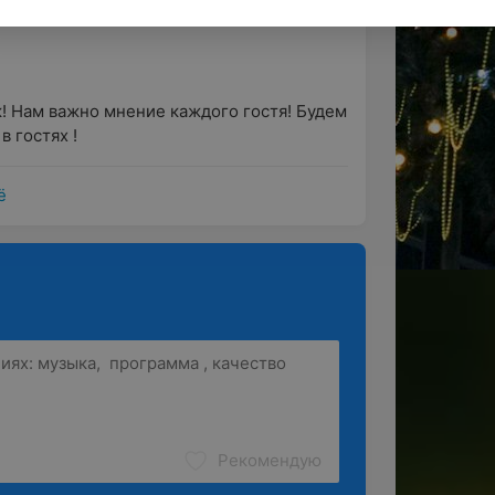
 цены . хорошая кухня. и есть дискотека и 
! Нам важно мнение каждого гостя! Будем 
в гостях !
ё
Рекомендую